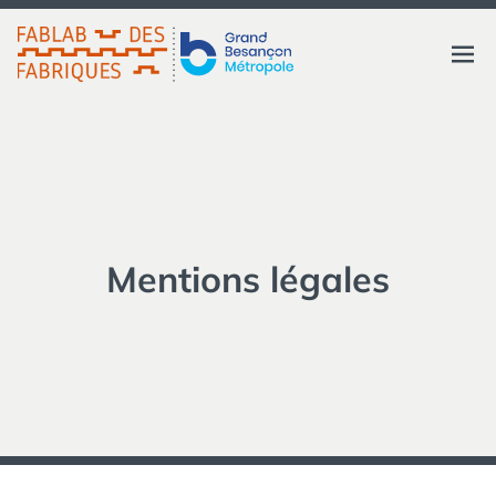
Aller
au
FABLAB DES FABRIQUES
Ouvri
contenu
GRAND BESANÇON
MÉTROPOLE
le
menu
Mentions légales