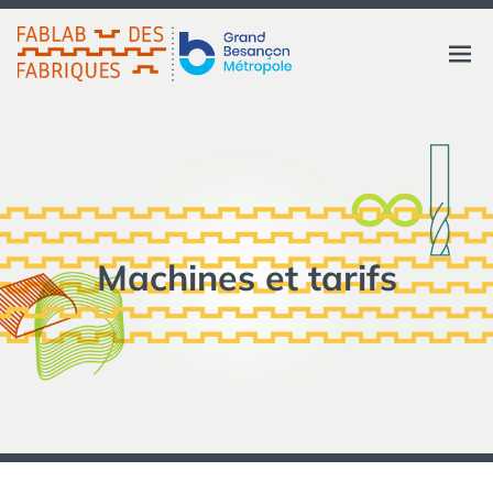
Aller
au
FABLAB DES FABRIQUES
Ouvri
contenu
GRAND BESANÇON
MÉTROPOLE
le
menu
Machines et tarifs