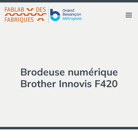
Aller
au
FABLAB DES FABRIQUES
Ouvri
contenu
GRAND BESANÇON
MÉTROPOLE
le
menu
Brodeuse numérique
Brother Innovis F420