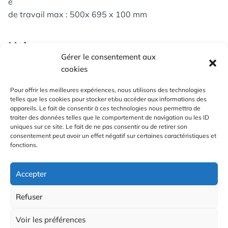
e
de travail max : 500x 695 x 100 mm
Usinage
Gérer le consentement aux
Type d’usinage : fraisage, gravure
cookies
Matériaux usinés : tout type de matériaux tendres :
Pour offrir les meilleures expériences, nous utilisons des technologies
telles que les cookies pour stocker et/ou accéder aux informations des
bois, plastiques, métaux tendres (aluminium,laiton…),
appareils. Le fait de consentir à ces technologies nous permettra de
plaques de cuivre sur epoxy pour réalisation de circuits
traiter des données telles que le comportement de navigation ou les ID
uniques sur ce site. Le fait de ne pas consentir ou de retirer son
imprimés…
consentement peut avoir un effet négatif sur certaines caractéristiques et
fonctions.
h
Logiciels CAO : Inkscape, LibreCAD, FreeeCAD…
t
Accepter
t
Logiciels FAO : Openbuild Cams
p
https://cam.openbuilds.com/ , Estlcam (propriétaire)
Refuser
s
:
Voir les préférences