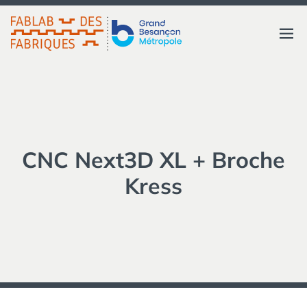
Aller
au
FABLAB DES FABRIQUES
Ouvri
contenu
GRAND BESANÇON
MÉTROPOLE
le
menu
CNC Next3D XL + Broche
Kress