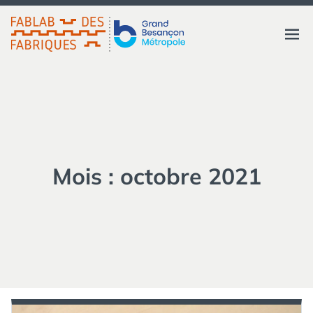
Aller
au
FABLAB DES FABRIQUES
Ouvri
contenu
GRAND BESANÇON
MÉTROPOLE
le
menu
Mois :
octobre 2021