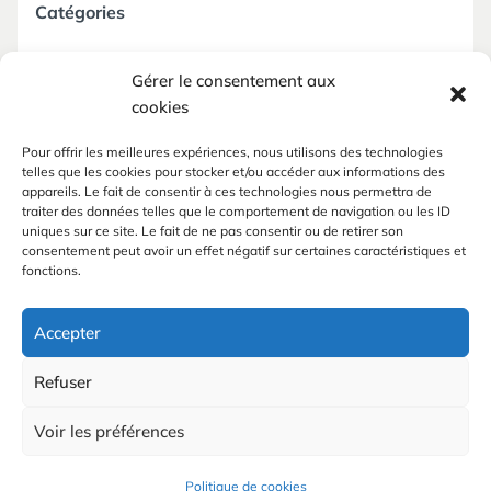
Catégories
Non classé
Gérer le consentement aux
cookies
Pour offrir les meilleures expériences, nous utilisons des technologies
telles que les cookies pour stocker et/ou accéder aux informations des
appareils. Le fait de consentir à ces technologies nous permettra de
Méta
traiter des données telles que le comportement de navigation ou les ID
uniques sur ce site. Le fait de ne pas consentir ou de retirer son
consentement peut avoir un effet négatif sur certaines caractéristiques et
Connexion
fonctions.
Flux des publications
Flux des commentaires
Accepter
Site de WordPress-FR
Refuser
Voir les préférences
Fièrement propulsé par WordPress
|
Thème: Kawi par
Vincent
Dubroeucq
.
Politique de cookies