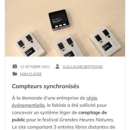
12 OCTOBRE 2021
GUILLAUME BERTRAND
PUBLIÉ
PAR :
NON CLASSÉ
LE :
PUBLIÉ
DANS
Compteurs synchronisés
À la demande d’une entreprise de
régie
événementielle
, le fablab a été sollicité pour
concevoir un système léger de
comptage de
public
pour le festival
Grandes Heures Natures
.
Le site comportant 3 entrées libres distantes de