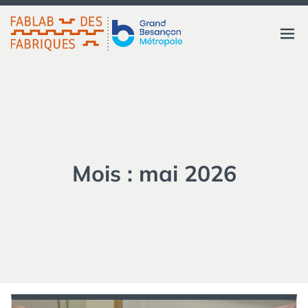
Aller
au
FABLAB DES FABRIQUES
Ouvri
contenu
GRAND BESANÇON
MÉTROPOLE
le
menu
Mois :
mai 2026