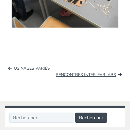
Navigation
USINAGES VARIÉS
de
RENCONTRES INTER-FABLABS
l’article
Rechercher :