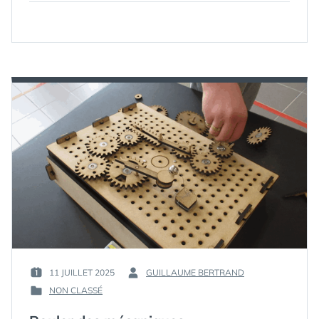
11 JUILLET 2025
GUILLAUME BERTRAND
PUBLIÉ
PAR :
NON CLASSÉ
LE :
PUBLIÉ
DANS