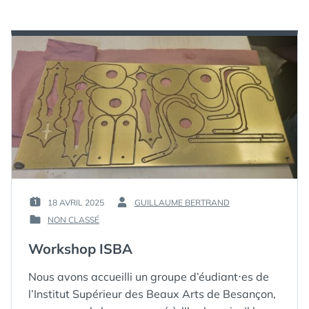
18 AVRIL 2025
GUILLAUME BERTRAND
PUBLIÉ
PAR :
NON CLASSÉ
LE :
PUBLIÉ
DANS
Workshop ISBA
Nous avons accueilli un groupe d’éudiant⋅es de
l’Institut Supérieur des Beaux Arts de Besançon,