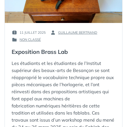
11 JUILLET 2025
GUILLAUME BERTRAND
PUBLIÉ
PAR :
NON CLASSÉ
LE :
PUBLIÉ
DANS
Exposition Brass Lab
Les étudiants et les étudiantes de l’Institut
supérieur des beaux-arts de Besançon se sont
réapproprié le vocabulaire technique propre aux
pièces mécaniques de l’horlogerie, et l’ont
réinvesti dans des propositions artistiques qui
font appel aux machines de
fabrication numériques héritières de cette
tradition et utilisées dans les fablabs. Ces
travaux sont issus d’un workshop mené du mené
du 24 au 26 mars 2025 au sein du Fablab des