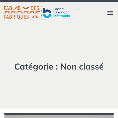
Aller
au
FABLAB DES FABRIQUES
Ouvri
contenu
GRAND BESANÇON
MÉTROPOLE
le
menu
Catégorie :
Non classé