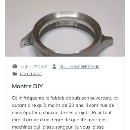
11 JUILLET 2025
GUILLAUME BERTRAND
PUBLIÉ
PAR :
NON CLASSÉ
LE :
PUBLIÉ
DANS
Montre DIY
Colin fréquente le fablab depuis son ouverture, et
autant dire qu’à moins de 20 ans, il continue de
nous épater à chacun de ses projets. Pour tout
dire, il arrive à un degré de qualité avec nos
machines qui laisse songeur. Je vous laisse