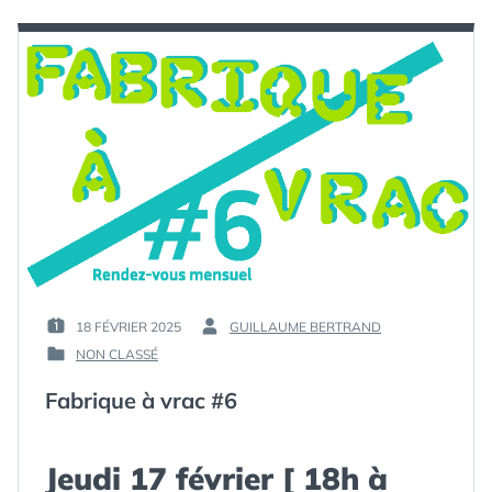
18 FÉVRIER 2025
GUILLAUME BERTRAND
PUBLIÉ
PAR :
NON CLASSÉ
LE :
PUBLIÉ
DANS
Fabrique à vrac #6
Jeudi 17 février [ 18h à