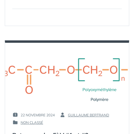
22 NOVEMBRE 2024
GUILLAUME BERTRAND
PUBLIÉ
PAR :
NON CLASSÉ
LE :
PUBLIÉ
DANS