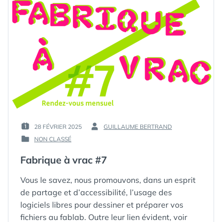
28 FÉVRIER 2025
GUILLAUME BERTRAND
PUBLIÉ
PAR :
NON CLASSÉ
LE :
PUBLIÉ
DANS
Fabrique à vrac #7
Vous le savez, nous promouvons, dans un esprit
de partage et d’accessibilité, l’usage des
logiciels libres pour dessiner et préparer vos
fichiers au fablab. Outre leur lien évident, voir