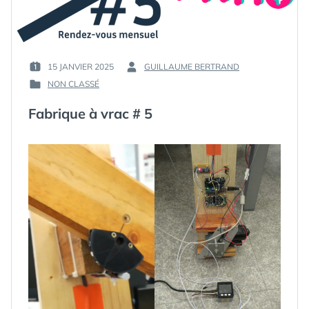
15 JANVIER 2025
GUILLAUME BERTRAND
PUBLIÉ
PAR :
NON CLASSÉ
LE :
PUBLIÉ
DANS
Fabrique à vrac # 5