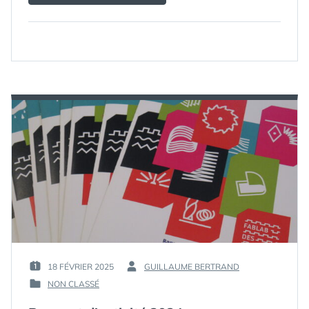
18 FÉVRIER 2025
GUILLAUME BERTRAND
PUBLIÉ
PAR :
NON CLASSÉ
LE :
PUBLIÉ
DANS