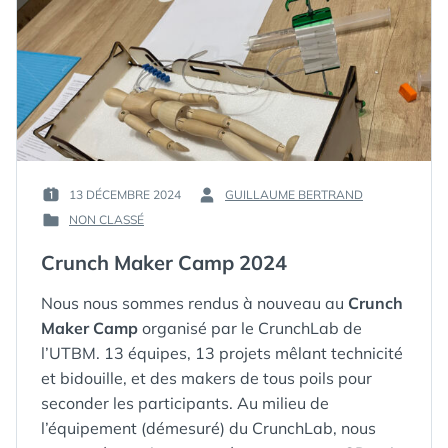
13 DÉCEMBRE 2024
GUILLAUME BERTRAND
PUBLIÉ
PAR :
NON CLASSÉ
LE :
PUBLIÉ
DANS
Crunch Maker Camp 2024
Nous nous sommes rendus à nouveau au
Crunch
Maker Camp
organisé par le CrunchLab de
l’UTBM. 13 équipes, 13 projets mêlant technicité
et bidouille, et des makers de tous poils pour
seconder les participants. Au milieu de
l’équipement (démesuré) du CrunchLab, nous