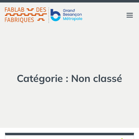
Aller
au
FABLAB DES FABRIQUES
Ouvri
contenu
GRAND BESANÇON
MÉTROPOLE
le
menu
Catégorie :
Non classé