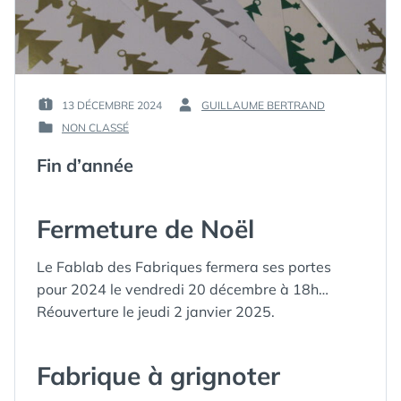
13 DÉCEMBRE 2024
GUILLAUME BERTRAND
PUBLIÉ
PAR :
NON CLASSÉ
LE :
PUBLIÉ
DANS
Fin d’année
Fermeture de Noël
Le Fablab des Fabriques fermera ses portes
pour 2024 le vendredi 20 décembre à 18h…
Réouverture le jeudi 2 janvier 2025.
Fabrique à grignoter