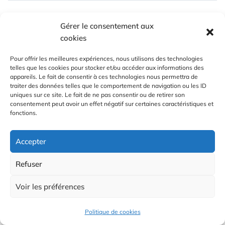
Gérer le consentement aux
cookies
Pour offrir les meilleures expériences, nous utilisons des technologies
telles que les cookies pour stocker et/ou accéder aux informations des
appareils. Le fait de consentir à ces technologies nous permettra de
traiter des données telles que le comportement de navigation ou les ID
uniques sur ce site. Le fait de ne pas consentir ou de retirer son
consentement peut avoir un effet négatif sur certaines caractéristiques et
fonctions.
Accepter
Refuser
20 NOVEMBRE 2024
GUILLAUME BERTRAND
PUBLIÉ
PAR :
NON CLASSÉ
LE :
PUBLIÉ
Voir les préférences
DANS
Fabrique à vrac #4
Politique de cookies
Pour cette 4ème rencontre, nous accueillerons